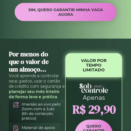
SIM, QUERO GARANTIR MINHA VAGA
AGORA
Por menos do
que o valor de
VALOR POR
TEMPO
um almoço...
LIMITADO
Você aprende a controlar
seus gastos, usar o cartão
de crédito com segurança e
planejar seu mês inteiro
de forma leve e prática
.
Apenas
Imersão ao vivo pelo
R$ 29,90
Zoom com a Jubi
(6h de conteúdo
prático)
QUERO
Material de apoio
GARANTIR