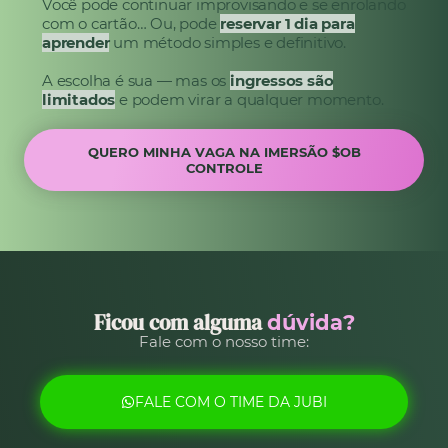
Você pode continuar improvisando e se enrolando
com o cartão… Ou, pode
reservar 1 dia para
aprender
um método simples e definitivo.
A escolha é sua — mas os
ingressos são
limitados
e podem virar a qualquer momento.
QUERO MINHA VAGA NA IMERSÃO $OB
CONTROLE
Ficou com alguma
dúvida?
Fale com o nosso time:
FALE COM O TIME DA JUBI