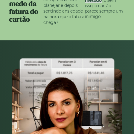
método
. E sem
medo da
planejar e depois
isso, o cartão
fatura do
sentindo ansiedade
parece sempre um
inimigo.
na hora que a fatura
cartão
chega?