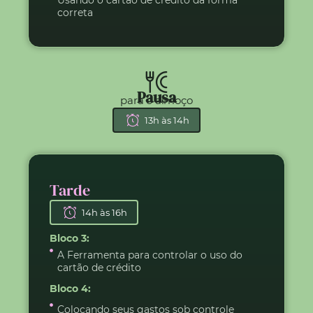
Usando o cartão de crédito da forma
correta
Pausa
para o almoço
13h às 14h
Tarde
14h às 16h
Bloco 3:
A Ferramenta para controlar o uso do
cartão de crédito
Bloco 4:
Colocando seus gastos sob controle