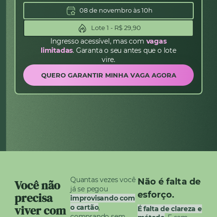
08 de novembro às 10h
Lote 1 - R$ 29,90
Ingresso acessível, mas com
vagas
limitadas
. Garanta o seu antes que o lote
vire.
QUERO GARANTIR MINHA VAGA AGORA
Quantas vezes você
Não é falta de
Você não
já se pegou
esforço.
precisa
improvisando com
viver com
o cartão
,
É falta de clareza e
comprando sem