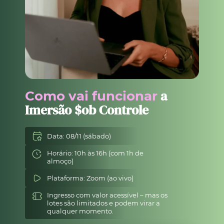
a
Como vai funcionar
Imersão $ob Controle
Data: 08/11 (sábado)
Horário: 10h às 16h (com 1h de
almoço)
Plataforma: Zoom (ao vivo)
Ingresso com valor acessível – mas os
lotes são limitados e podem virar a
qualquer momento.