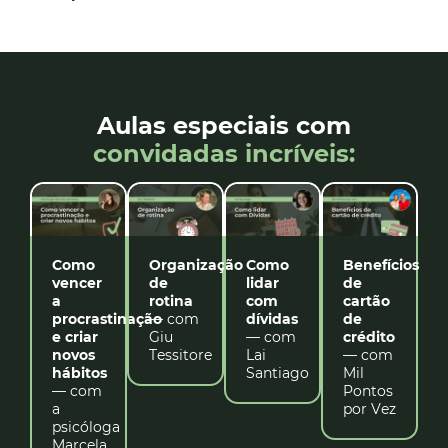
Aulas especiais com
convidadas incríveis:
Como
Organização
Como
Benefícios
vencer
de
lidar
de
a
rotina
com
cartão
procrastinação
— com
dívidas
de
e criar
Giu
— com
crédito
novos
Tessitore
Lai
— com
hábitos
Santiago
Mil
— com
Pontos
a
por Vez
psicóloga
Marcela