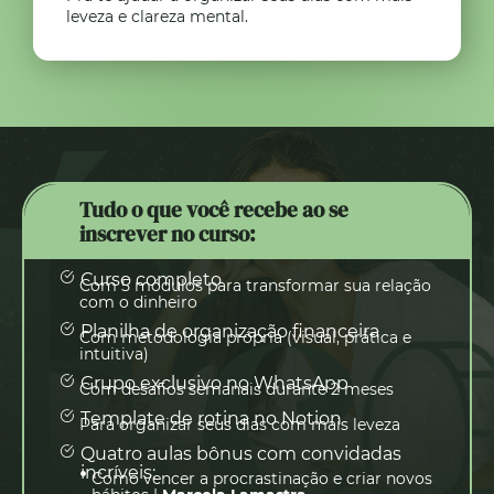
leveza e clareza mental.
Tudo o que você recebe ao se
inscrever no curso:
Curso completo
Com 5 módulos para transformar sua relação
com o dinheiro
Planilha de organização financeira
Com metodologia própria (visual, prática e
intuitiva)
Grupo exclusivo no WhatsApp
Com desafios semanais durante 2 meses
Template de rotina no Notion
Para organizar seus dias com mais leveza
Quatro aulas bônus com convidadas
incríveis:
Como vencer a procrastinação e criar novos