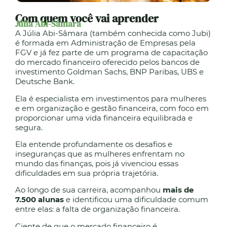
Com quem você vai aprender
Júlia Abi-Sâmara
A Júlia Abi-Sâmara (também conhecida como Jubi)
é formada em Administração de Empresas pela
FGV e já fez parte de um programa de capacitação
do mercado financeiro oferecido pelos bancos de
investimento Goldman Sachs, BNP Paribas, UBS e
Deutsche Bank.
Ela é especialista em investimentos para mulheres
e em organização e gestão financeira, com foco em
proporcionar uma vida financeira equilibrada e
segura.
Ela entende profundamente os desafios e
inseguranças que as mulheres enfrentam no
mundo das finanças, pois já vivenciou essas
dificuldades em sua própria trajetória.
Ao longo de sua carreira, acompanhou
mais de
7.500 alunas
e identificou uma dificuldade comum
entre elas: a falta de organização financeira.
Ciente de que o mercado financeiro é