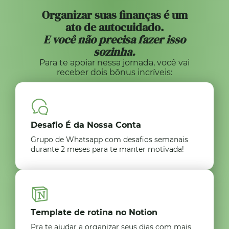
Organizar suas finanças é um
ato de autocuidado.
E você não precisa fazer isso
sozinha.
Para te apoiar nessa jornada, você vai
receber dois bônus incríveis:
Desafio É da Nossa Conta
Grupo de Whatsapp com desafios semanais
durante 2 meses para te manter motivada!
Template de rotina no Notion
Pra te ajudar a organizar seus dias com mais