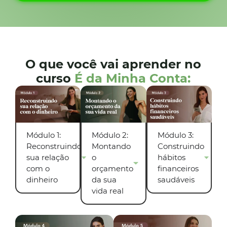
O que você vai aprender no
curso
É da Minha Conta:
Módulo 1:
Módulo 2:
Módulo 3:
Reconstruindo
Montando
Construindo
sua relação
o
hábitos
com o
orçamento
financeiros
dinheiro
da sua
saudáveis
vida real