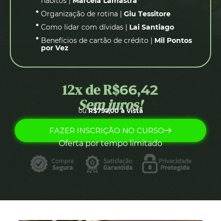
hábitos |
Marcela Lamastra
Organização de rotina |
Giu Tessitore
Como lidar com dívidas |
Lai Santiago
Benefícios de cartão de crédito |
Mil Pontos
por Vez
12x de R$
66,42
Sem juros!
ou
R$797,00 à vista
FAZER INSCRIÇÃO NO CURSO
Oferta por tempo limitado