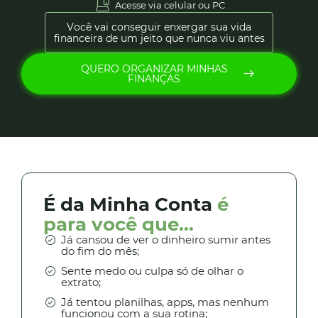
Acesse via celular ou PC
Você vai conseguir enxergar sua vida
financeira de um jeito que nunca viu antes
QUERO ORGANIZAR MINHAS
FINANÇAS
É da Minha Conta
é
para você que...
Já cansou de ver o dinheiro sumir antes
do fim do mês;
Sente medo ou culpa só de olhar o
extrato;
Já tentou planilhas, apps, mas nenhum
funcionou com a sua rotina;