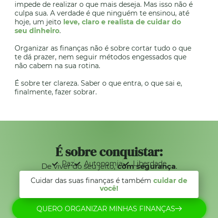
impede de realizar o que mais deseja. Mas isso não é
culpa sua. A verdade é que ninguém te ensinou, até
hoje, um jeito
leve, claro e realista de cuidar do
seu dinheiro
.
Organizar as finanças não é sobre cortar tudo o que
te dá prazer, nem seguir métodos engessados que
não cabem na sua rotina.
É sobre ter clareza. Saber o que entra, o que sai e,
finalmente, fazer sobrar.
É sobre conquistar:
Paz
Autonomia
Liberdade
De viver do seu jeito,
com segurança
.
Cuidar das suas finanças é também
cuidar de
você!
QUERO ORGANIZAR MINHAS FINANÇAS