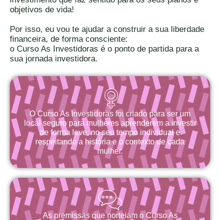
objetivos de vida!
Por isso, eu vou te ajudar a construir a sua liberdade
financeira, de forma consciente:
o Curso As Investidoras é o ponto de partida para a
sua jornada investidora.
O Curso As Investidoras foi criado para ser um
local seguro para mulheres aprenderem a investir
de forma leve, no seu tempo individual e
respeitando a história e o contexto de cada
mulher.
As premissas que norteiam o Curso As